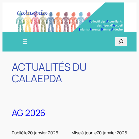
Aller
au
contenu
Recherch
ACTUALITÉS DU
CALAEPDA
AG 2026
Publié le
20 janvier 2026
Mise à jour le
20 janvier 2026